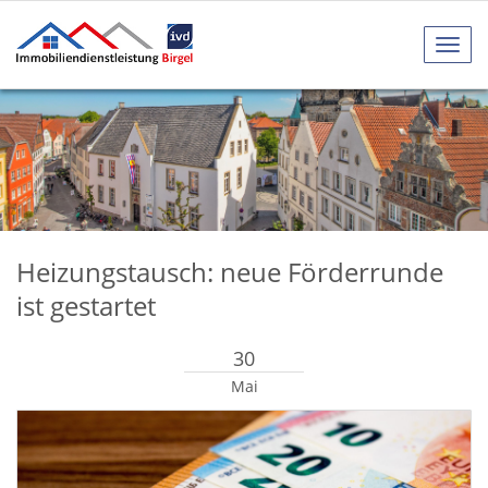
Navig
anze
Heizungstausch: neue Förderrunde
ist gestartet
30
Mai